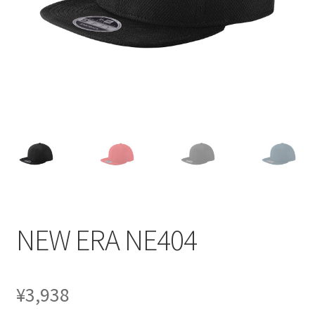
を
展
開
NEW ERA NE404
¥
3,938