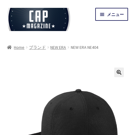
ナ
コ
メニュー
ビ
ン
ゲ
テ
ー
ン
シ
ツ
トップ
Home
ブランド
NEW ERA
NEW ERA NE404
ョ
へ
ン
ス
商品一覧
へ
キ
ス
ッ
サ
ブランド
キ
プ
ブ
ッ
メ
サ
プ
スタイル
ニ
ブ
ュ
メ
ー
マイアカウント
ニ
を
ュ
展
ー
開