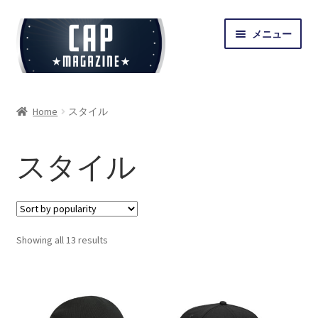
ナ
コ
メニュー
ビ
ン
ゲ
テ
ー
ン
シ
ツ
トップ
Home
スタイル
ョ
へ
ン
ス
商品一覧
へ
キ
スタイル
ス
ッ
サ
ブランド
キ
プ
ブ
ッ
メ
サ
プ
スタイル
ニ
ブ
Showing all 13 results
ュ
メ
ー
マイアカウント
ニ
を
ュ
展
ー
開