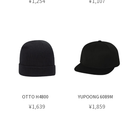
¥
1,254
¥
1,107
OTTO H4800
YUPOONG 6089M
¥
1,639
¥
1,859